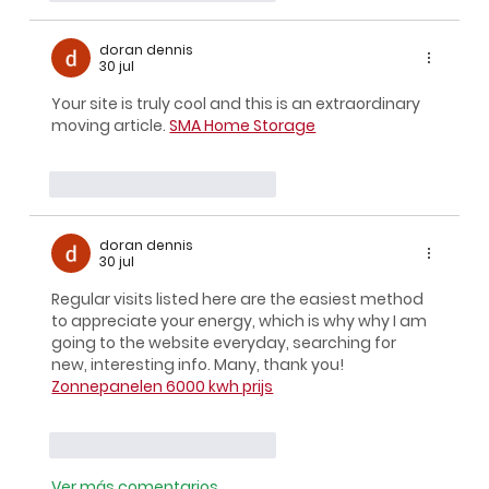
doran dennis
30 jul
Your site is truly cool and this is an extraordinary 
moving article. 
SMA Home Storage
Me gusta
Reaccionar
doran dennis
30 jul
Regular visits listed here are the easiest method 
to appreciate your energy, which is why why I am 
going to the website everyday, searching for 
new, interesting info. Many, thank you! 
Zonnepanelen 6000 kwh prijs
Me gusta
Reaccionar
Ver más comentarios