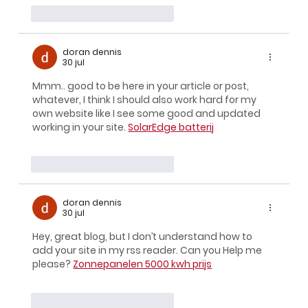
Me gusta
Reaccionar
doran dennis
30 jul
Mmm.. good to be here in your article or post, 
whatever, I think I should also work hard for my 
own website like I see some good and updated 
working in your site. 
SolarEdge batterij
Me gusta
Reaccionar
doran dennis
30 jul
Hey, great blog, but I don’t understand how to 
add your site in my rss reader. Can you Help me 
please? 
Zonnepanelen 5000 kwh prijs
Me gusta
Reaccionar