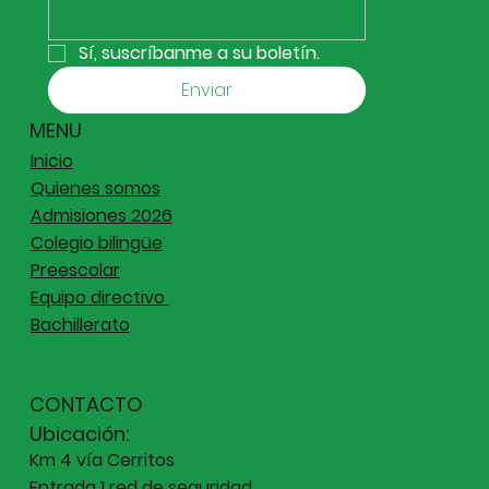
Sí, suscríbanme a su boletín.
Enviar
MENU
Inicio
Quienes somos
Admisiones 2026
Colegio bilingüe
Preescolar
Equipo directivo
Bachillerato
CONTACTO
Ubicación:
Km 4 vía Cerritos
Entrada 1 red de seguridad