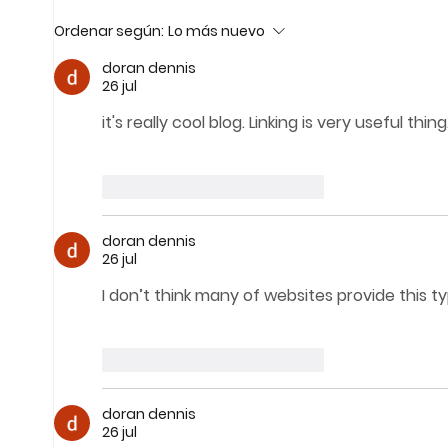
PERSONERA ESTUDIANTIL
Ordenar según:
Lo más nuevo
doran dennis
26 jul
it's really cool blog. Linking is very useful 
thing
Me gusta
Reaccionar
doran dennis
26 jul
I don’t think many of websites provide this ty
Me gusta
Reaccionar
doran dennis
26 jul