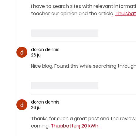
I have to search sites with relevant informa
teacher our opinion and the article. 
Thuisbat
Me gusta
Reaccionar
doran dennis
26 jul
Nice blog. Found this while searching through
Me gusta
Reaccionar
doran dennis
26 jul
Thanks for such a great post and the review, I
coming. 
Thuisbatterij 20 kWh