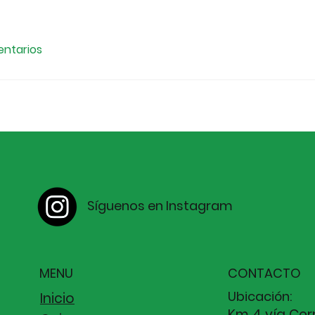
ntarios
Síguenos en Instagram
MENU
CONTACTO
Ubicación:
Inicio
Km 4 vía Cer