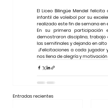
El 
Liceo Bilingüe Mendel
 felicit
infantil de voleibol
 por su excel
realizado este fin de semana en e
En su 
primera participación
 e
demostraron disciplina, trabajo
las 
semifinales
 y dejando en alto
 ¡Felicitaciones a cada jugador y a su entrenador por este importante logro que 
nos llena de alegría y motivación
Entradas recientes