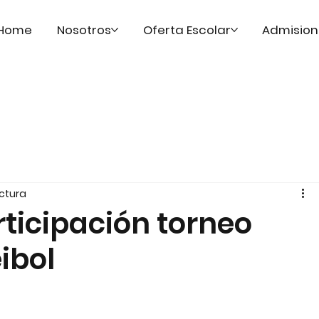
Home
Nosotros
Oferta Escolar
Admision
ectura
ticipación torneo
eibol